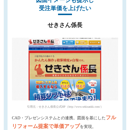
受注単価を上げたい
せきさん係長
引用元：せきさん係長公式HP（http://www.sekisankk.com/）
フル
CAD・プレゼンシステムとの連携。図面を基にした
リフォーム提案で単価アップ
を実現。