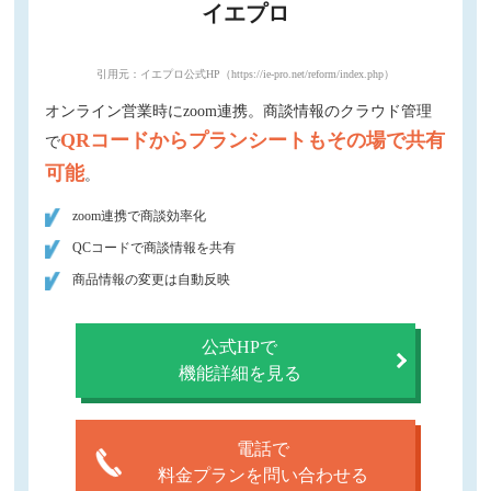
イエプロ
引用元：イエプロ公式HP（https://ie-pro.net/reform/index.php）
オンライン営業時にzoom連携。商談情報のクラウド管理
QRコードからプランシートもその場で共有
で
可能
。
zoom連携で商談効率化
QCコードで商談情報を共有
商品情報の変更は自動反映
公式HPで
機能詳細を見る
電話で
料金プランを問い合わせる