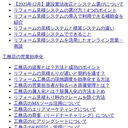
【2025年12月】建設業法改正とシステム選びについて
リフォーム見積システムの選び方！4つのポイント
リフォーム見積システムの導入で利用できる補助金を
紹介
リフォームの見積システムと積算システムの違い
リフォーム見積システムでできること
リフォーム見積システムを活用したオンライン営業・
商談
工務店の営業効率化
工務店の追客とは？方法と成功のポイント
リフォームの見積もりが遅いと契約を逃す？
リフォーム工務店の現地調査を効率化する方法
工務店の営業担当者が知るべき原価管理とは？
工務店の属人化とは？脱属人化の方法まとめ
リフォーム見積もり時のクレームを防ぐ方法
工務店のMAツール活用について
工務店のエリアマーケティングについて
工務店の育客（リードナーチャリング）について
工務店のヒアリングシートについて
工務店のKPI設計・管理について