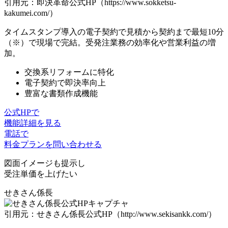
引用元：即決革命公式HP（https://www.sokketsu-
kakumei.com/）
タイムスタンプ導入の電子契約で
見積から契約まで最短10分
（※）で現場で完結。受発注業務の効率化や営業利益の増
加。
交換系リフォームに特化
電子契約で即決率向上
豊富な書類作成機能
公式HPで
機能詳細を見る
電話で
料金プランを問い合わせる
図面イメージも提示し
受注単価を上げたい
せきさん係長
引用元：せきさん係長公式HP（http://www.sekisankk.com/）