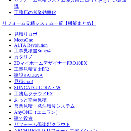
リフォーム見積システム導入前に知っておきたい豆知
識
工務店の営業効率化
リフォーム見積システム一覧【機能まとめ】
見積りロボ
MeetsOne
ALTA Revolution
工事見積書Super4
カタリノ
3DマイホームデザイナーPRO10EX
工事見積支太郎2
建設BALENA
見積Goo!
SUNCAD-ULTRA・Ｗ
工務店クラウドEX
あっと簡単見積
営業見積・発注積算システム
AnyONE（エニワン）
建て役者
リフォーム倶楽部クラウド
ARCHITREND リフォームエディション