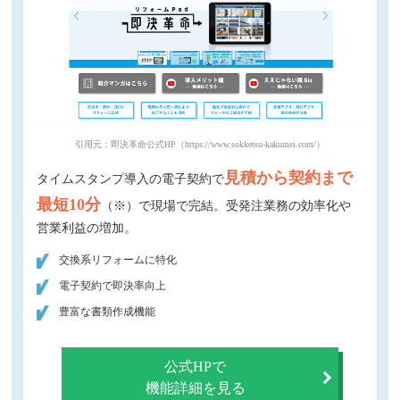
引用元：即決革命公式HP（https://www.sokketsu-kakumei.com/）
見積から契約まで
タイムスタンプ導入の電子契約で
最短10分
（※）で現場で完結。受発注業務の効率化や
営業利益の増加。
交換系リフォームに特化
電子契約で即決率向上
豊富な書類作成機能
公式HPで
機能詳細を見る