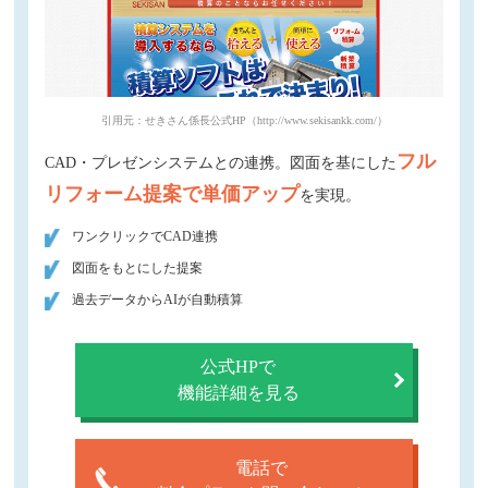
引用元：せきさん係長公式HP（http://www.sekisankk.com/）
フル
CAD・プレゼンシステムとの連携。図面を基にした
リフォーム提案で単価アップ
を実現。
ワンクリックでCAD連携
図面をもとにした提案
過去データからAIが自動積算
公式HPで
機能詳細を見る
電話で