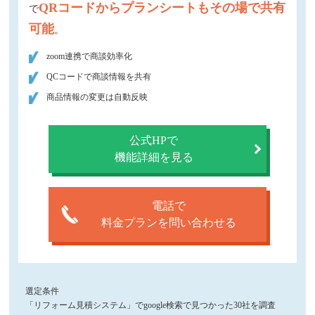
QRコードからプランシートもその場で共有
で
可能
。
zoom連携で商談効率化
QCコードで商談情報を共有
商品情報の変更は自動反映
公式HPで
機能詳細を見る
電話で
料金プランを問い合わせる
選定条件
「リフォーム見積システム」でgoogle検索で見つかった30社を調査