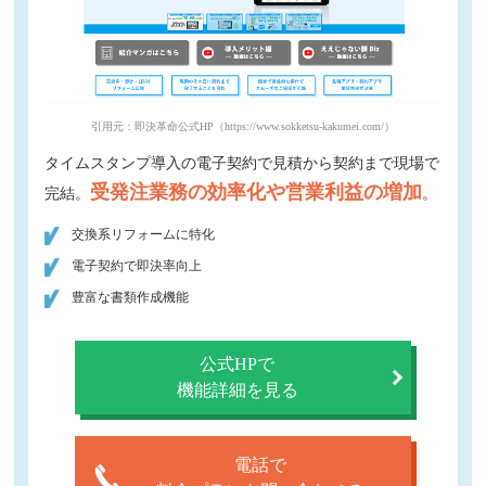
引用元：即決革命公式HP（https://www.sokketsu-kakumei.com/）
タイムスタンプ導入の電子契約で見積から契約まで現場で
受発注業務の効率化や営業利益の増加
完結。
。
交換系リフォームに特化
電子契約で即決率向上
豊富な書類作成機能
公式HPで
機能詳細を見る
電話で