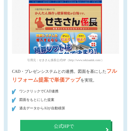
引用元：せきさん係長公式HP（http://www.sekisankk.com/）
フル
CAD・プレゼンシステムとの連携。図面を基にした
リフォーム提案で単価アップ
を実現。
ワンクリックでCAD連携
図面をもとにした提案
過去データからAIが自動積算
公式HPで