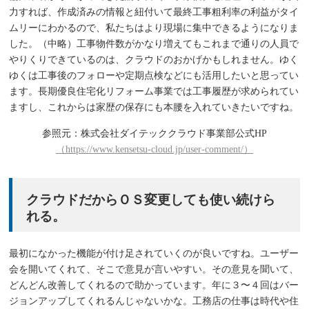
力すれば、作成済みの情報と紐付いて最終工事粗利率の利益がタイ
ムリーにわかるので、私たちはより現場に集中できるようになりま
した。（中略）工事物件数がかなり増えてもこれまで通りの人員で
やりくりできているのは、クラウドのおかげかもしれません。ゆく
ゆくは工事後のフォローや定期点検などにも活用したいと思ってい
ます。長期優良住宅化リフォーム事業では工事履歴が求められてい
ますし、これからは家歴の保存にも本腰を入れていきたいですね。
参照元：株式会社ダイテッククラウド事業部公式HP
（https://www.kensetsu-cloud.jp/user-comment/）
クラウドだからＯＳ変更しても使い続けら
れる。
最初になかった機能が付け足されていくのが良いですね。ユーザー
会を開いてくれて、そこで意見が言いやすい。その意見を聞いて、
どんどん改善してくれるので助かっています。年に３〜４回はバー
ジョンアップしてくれるんじゃないかな。工務店の仕事は時代や住