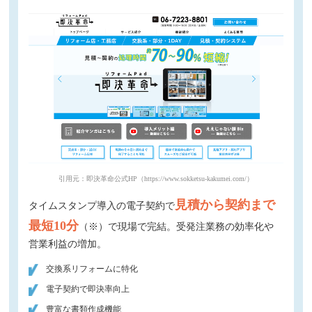
引用元：即決革命公式HP（https://www.sokketsu-kakumei.com/）
見積から契約まで
タイムスタンプ導入の電子契約で
最短10分
（※）で現場で完結。受発注業務の効率化や
営業利益の増加。
交換系リフォームに特化
電子契約で即決率向上
豊富な書類作成機能