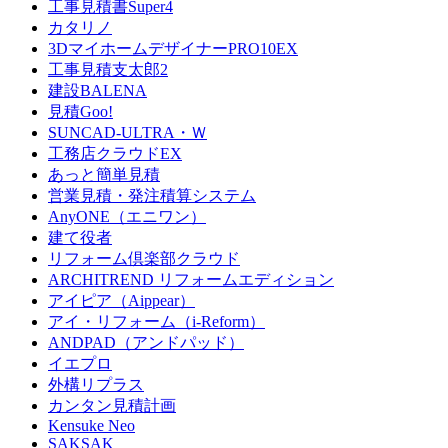
工事見積書Super4
カタリノ
3DマイホームデザイナーPRO10EX
工事見積支太郎2
建設BALENA
見積Goo!
SUNCAD-ULTRA・Ｗ
工務店クラウドEX
あっと簡単見積
営業見積・発注積算システム
AnyONE（エニワン）
建て役者
リフォーム倶楽部クラウド
ARCHITREND リフォームエディション
アイピア（Aippear）
アイ・リフォーム（i-Reform）
ANDPAD（アンドパッド）
イエプロ
外構リプラス
カンタン見積計画
Kensuke Neo
SAKSAK