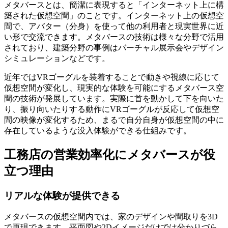
メタバースとは、簡潔に表現すると「
インターネット上に構
築された仮想空間
」のことです。インターネット上の仮想空
間で、アバター（分身）を使って他の利用者と現実世界に近
い形で交流できます。メタバースの技術は様々な分野で活用
されており、建築分野の事例はバーチャル展示会やデザイン
シミュレーションなどです。
近年ではVRゴーグルを装着することで動きや視線に応じて
仮想空間が変化し、現実的な体験を可能にするメタバース空
間の技術が発展しています。実際に首を動かして下を向いた
り、振り向いたりする動作にVRゴーグルが反応して仮想空
間の映像が変化するため、まるで自分自身が仮想空間の中に
存在しているような没入体験ができる仕組みです。
工務店の営業効率化にメタバースが役
立つ理由
リアルな体験が提供できる
メタバースの仮想空間内では、家のデザインや間取りを3D
で再現できます。
平面図や2Dイメージだけでは分かりづら