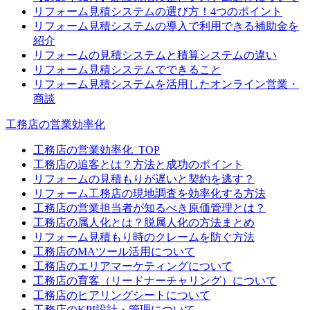
リフォーム見積システムの選び方！4つのポイント
リフォーム見積システムの導入で利用できる補助金を
紹介
リフォームの見積システムと積算システムの違い
リフォーム見積システムでできること
リフォーム見積システムを活用したオンライン営業・
商談
工務店の営業効率化
工務店の営業効率化_TOP
工務店の追客とは？方法と成功のポイント
リフォームの見積もりが遅いと契約を逃す？
リフォーム工務店の現地調査を効率化する方法
工務店の営業担当者が知るべき原価管理とは？
工務店の属人化とは？脱属人化の方法まとめ
リフォーム見積もり時のクレームを防ぐ方法
工務店のMAツール活用について
工務店のエリアマーケティングについて
工務店の育客（リードナーチャリング）について
工務店のヒアリングシートについて
工務店のKPI設計・管理について