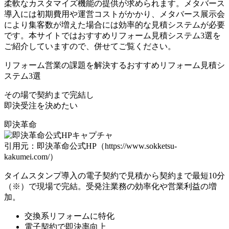
柔軟なカスタマイズ機能の提供が求められます。メタバース
導入には初期費用や運営コストがかかり、メタバース展示会
により集客数が増えた場合には効率的な見積システムが必要
です。本サイトではおすすめリフォーム見積システム3選を
ご紹介していますので、併せてご覧ください。
リフォーム営業の課題を解決する
おすすめリフォーム見積シ
ステム3選
その場で契約まで完結し
即決受注を決めたい
即決革命
引用元：即決革命公式HP（https://www.sokketsu-
kakumei.com/）
タイムスタンプ導入の電子契約で
見積から契約まで最短10分
（※）で現場で完結。受発注業務の効率化や営業利益の増
加。
交換系リフォームに特化
電子契約で即決率向上