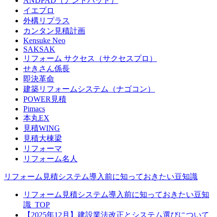
ANDPAD（アンドパッド）
イエプロ
外構リプラス
カンタン見積計画
Kensuke Neo
SAKSAK
リフォーム サクセス（サクセスプロ）
せきさん係長
即決革命
建築リフォームシステム（ナゴコン）
POWER見積
Pimacs
本丸EX
見積WING
見積大棟梁
リフォーマ
リフォーム名人
リフォーム見積システム導入前に知っておきたい豆知識
リフォーム見積システム導入前に知っておきたい豆知
識_TOP
【2025年12月】建設業法改正とシステム選びについて