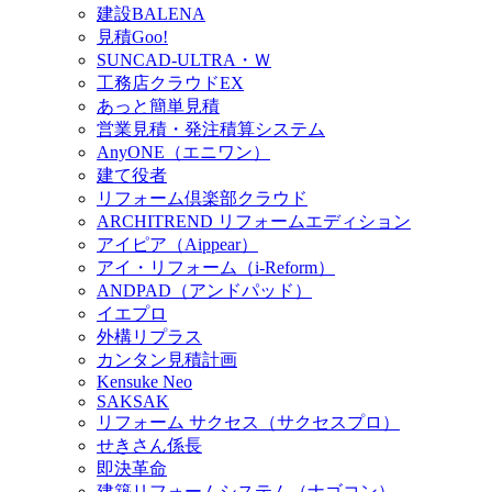
建設BALENA
見積Goo!
SUNCAD-ULTRA・Ｗ
工務店クラウドEX
あっと簡単見積
営業見積・発注積算システム
AnyONE（エニワン）
建て役者
リフォーム倶楽部クラウド
ARCHITREND リフォームエディション
アイピア（Aippear）
アイ・リフォーム（i-Reform）
ANDPAD（アンドパッド）
イエプロ
外構リプラス
カンタン見積計画
Kensuke Neo
SAKSAK
リフォーム サクセス（サクセスプロ）
せきさん係長
即決革命
建築リフォームシステム（ナゴコン）